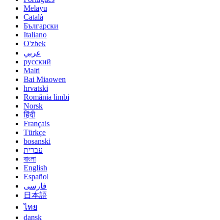
Melayu
Català
Български
Italiano
O'zbek
عربي
русский
Malti
Bai Miaowen
hrvatski
România limbi
Norsk
हिंदी
Français
Türkçe
bosanski
עברית
বাংলা
English
Español
فارسی
日本語
ไทย
dansk