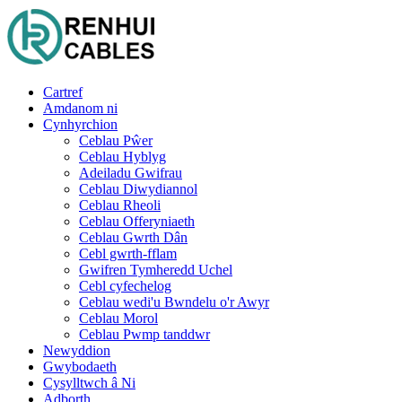
Cartref
Amdanom ni
Cynhyrchion
Ceblau Pŵer
Ceblau Hyblyg
Adeiladu Gwifrau
Ceblau Diwydiannol
Ceblau Rheoli
Ceblau Offeryniaeth
Ceblau Gwrth Dân
Cebl gwrth-fflam
Gwifren Tymheredd Uchel
Cebl cyfechelog
Ceblau wedi'u Bwndelu o'r Awyr
Ceblau Morol
Ceblau Pwmp tanddwr
Newyddion
Gwybodaeth
Cysylltwch â Ni
Adborth