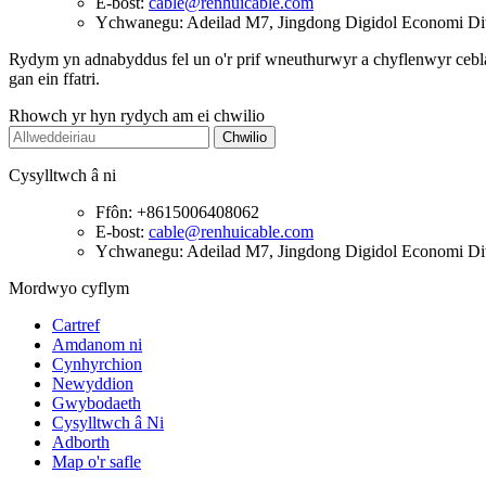
E-bost:
cable@renhuicable.com
Ychwanegu: Adeilad M7, Jingdong Digidol Economi Diwyd
Rydym yn adnabyddus fel un o'r prif wneuthurwyr a chyflenwyr cebla
gan ein ffatri.
Rhowch yr hyn rydych am ei chwilio
Cysylltwch â ni
Ffôn: +8615006408062
E-bost:
cable@renhuicable.com
Ychwanegu: Adeilad M7, Jingdong Digidol Economi Diwyd
Mordwyo cyflym
Cartref
Amdanom ni
Cynhyrchion
Newyddion
Gwybodaeth
Cysylltwch â Ni
Adborth
Map o'r safle