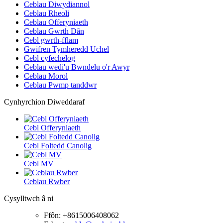
Ceblau Diwydiannol
Ceblau Rheoli
Ceblau Offeryniaeth
Ceblau Gwrth Dân
Cebl gwrth-fflam
Gwifren Tymheredd Uchel
Cebl cyfechelog
Ceblau wedi'u Bwndelu o'r Awyr
Ceblau Morol
Ceblau Pwmp tanddwr
Cynhyrchion Diweddaraf
Cebl Offeryniaeth
Cebl Foltedd Canolig
Cebl MV
Ceblau Rwber
Cysylltwch â ni
Ffôn: +8615006408062