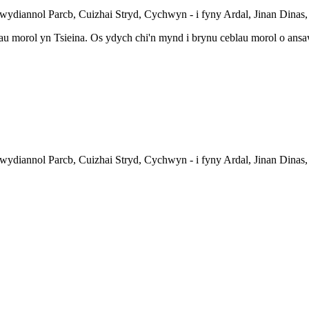
iannol Parcb, Cuizhai Stryd, Cychwyn - i fyny Ardal, Jinan Dinas, 
u morol yn Tsieina. Os ydych chi'n mynd i brynu ceblau morol o ansa
iannol Parcb, Cuizhai Stryd, Cychwyn - i fyny Ardal, Jinan Dinas, 