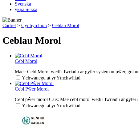
Svenska
українська
Cartref
>
Cynhyrchion
>
Ceblau Morol
Ceblau Morol
Cebl Morol
Mae'r Cebl Morol wedi'i fwriadu ar gyfer systemau pŵer, golau 
Ychwanegu at yr Ymchwiliad
Cebl Pŵer Morol
Cebl pŵer morol Cais: Mae cebl morol wedi'i fwriadu ar gyfer
Ychwanegu at yr Ymchwiliad