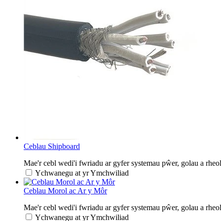
Ceblau Shipboard
Mae'r cebl wedi'i fwriadu ar gyfer systemau pŵer, golau a rheol
Ychwanegu at yr Ymchwiliad
Ceblau Morol ac Ar y Môr
Mae'r cebl wedi'i fwriadu ar gyfer systemau pŵer, golau a rheol
Ychwanegu at yr Ymchwiliad