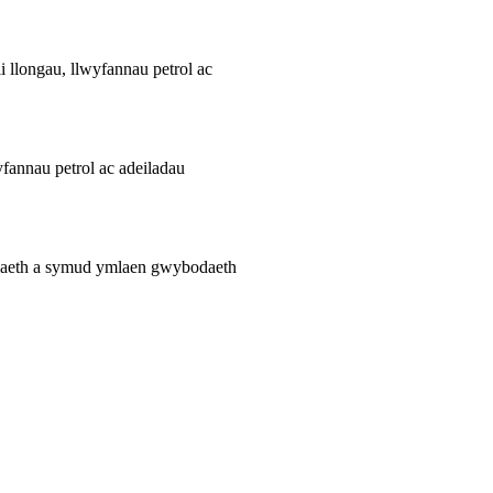
i llongau, llwyfannau petrol ac
yfannau petrol ac adeiladau
yniaeth a symud ymlaen gwybodaeth