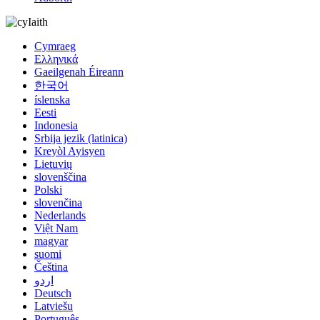
Iaith
Cymraeg
Ελληνικά
Gaeilgenah Éireann
한국어
íslenska
Eesti
Indonesia
Srbija jezik (latinica)
Kreyòl Ayisyen
Lietuvių
slovenščina
Polski
slovenčina
Nederlands
Việt Nam
magyar
suomi
Čeština
اردو
Deutsch
Latviešu
Português