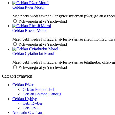
Ceblau Pŵer Morol
Mae'r cebl wedi'i fwriadu ar gyfer systemau pŵer, golau a rheol
Ychwanegu at yr Ymchwiliad
Ceblau Rheoli Morol
Mae'r cebl wedi'i fwriadu ar gyfer systemau rheoli llongau, llw
Ychwanegu at yr Ymchwiliad
Ceblau Cyfathrebu Morol
Mae'r cebl wedi'i fwriadu ar gyfer systemau telathrebu, offer
Ychwanegu at yr Ymchwiliad
Categori cynnyrch
Ceblau Pŵer
Ceblau Foltedd Isel
Ceblau Foltedd Canolig
Ceblau Hyblyg
Cebl Rwber
Cebl PVC
Adeiladu Gwifrau